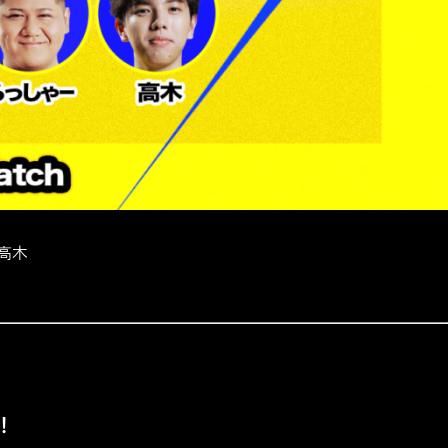
/ 高木
！