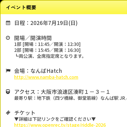
イベント概要
日程：2026年7月19日(日)
開場／開演時間
1部 [開場：11:45／開演：12:30]
2部 [開場：15:45／開演：16:30]
┗両公演、全席指定席となります。
会場：なんばHatch
http://www.namba-hatch.com
アクセス：大阪市浪速区湊町１－３－１
最寄り駅：地下鉄（四ツ橋線、御堂筋線）なんば駅 JR
チケット
▼詳細は下記リンクをご確認ください▼
https://www.openrec.tv/stage/riddle-2026