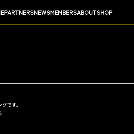
ME
PARTNERS
NEWS
MEMBERS
ABOUT
SHOP
』
ングです。
る