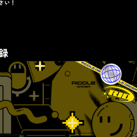
さい！
収録