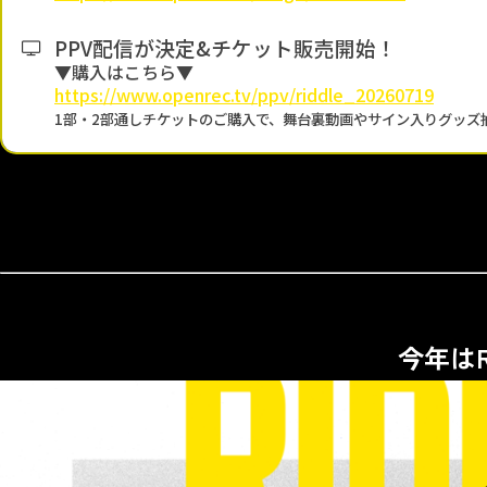
PPV配信が決定&チケット販売開始！
▼購入はこちら▼
https://www.openrec.tv/ppv/riddle_20260719
1部・2部通しチケットのご購入で、舞台裏動画やサイン入りグッズ
今年は