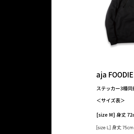
aja FOODI
ステッカー3種同
＜サイズ表＞
[size M] 身丈 
[size L] 身丈 