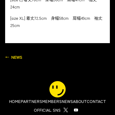
24cm
[size XL] 着丈72.5cm 身幅58cm 肩幅49cm 袖丈
25cm
NEWS
HOME
PARTNERS
MEMBERS
NEWS
ABOUT
CONTACT
OFFICIAL SNS