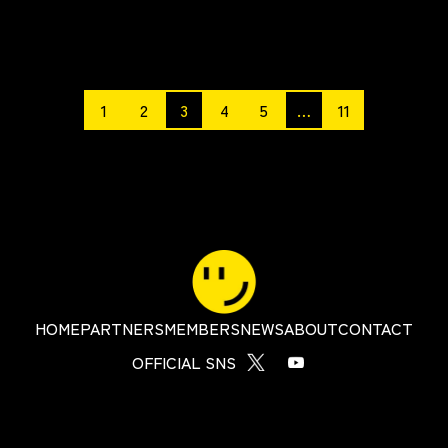
1
2
3
4
5
…
11
HOME
PARTNERS
MEMBERS
NEWS
ABOUT
CONTACT
OFFICIAL SNS